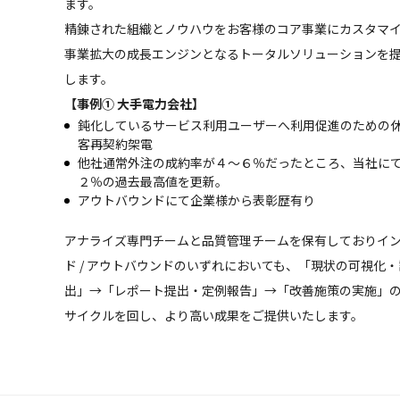
ます。
精錬された組織とノウハウをお客様のコア事業にカスタマ
事業拡大の成長エンジンとなるトータルソリューションを
します。
【事例① 大手電力会社】
鈍化しているサービス利用ユーザーへ利用促進のための
客再契約架電
他社通常外注の成約率が４～６％だったところ、当社に
２％の過去最高値を更新。
アウトバウンドにて企業様から表彰歴有り
アナライズ専門チームと品質管理チームを保有しておりイ
ド / アウトバウンドのいずれにおいても、「現状の可視化
出」→「レポート提出・定例報告」→「改善施策の実施」のP
サイクルを回し、より高い成果をご提供いたします。