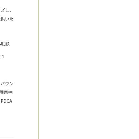
イズし、
提供いた
休眠顧
て１
ンバウン
・課題抽
DCA