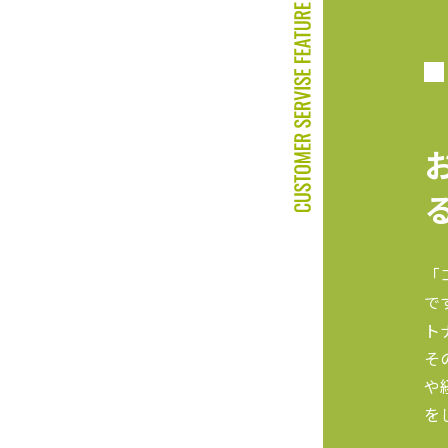
「
で
ト
そ
や
を