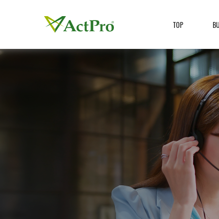
TOP
B