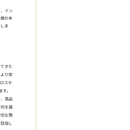
）、イン
客様の本
たしま
ねてきた
により架
クロスセ
ます。
し、高品
に何を届
適切な商
を目指し