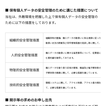
■ 保有個人データの安全管理のために講じた措置について
当社は、外敵環境を把握した上で保有個人データの安全管理の
ために以下の措置をしております。
組織体制の整備、個人データの取扱いに係る規律に従った運用
組織的安全管理措置
取扱い状況の把握及び安全管理措置の見直し等に関して、必要
個人データの取扱いに関する留意事項について、従業者に定期
人的安全管理措置
む誓約書を取得しております。
個人データを取り扱う区域の管理、機器及び電子媒体等の盗難
物理的安全管理措置
子媒体等の廃棄に関して、必要な措置を講じています。
情報システムに関して、アクセス制御、アクセス者の識別と認
技術的安全管理措置
て、必要な措置を講じています。
■ 開示等の求めのお申し出先