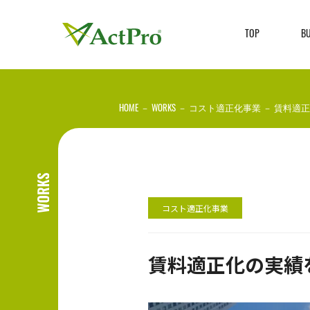
TOP
B
HOME
－
WORKS
－
コスト適正化事業
－
賃料適正
コスト適正化事業
賃料適正化の実績