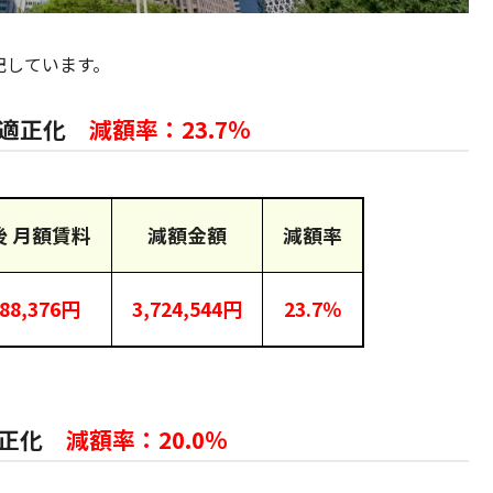
記しています。
を適正化
減額率：23.7％
後 月額賃料
減額金額
減額率
988,376円
3,724,544円
23.7％
適正化
減額率：20.0％